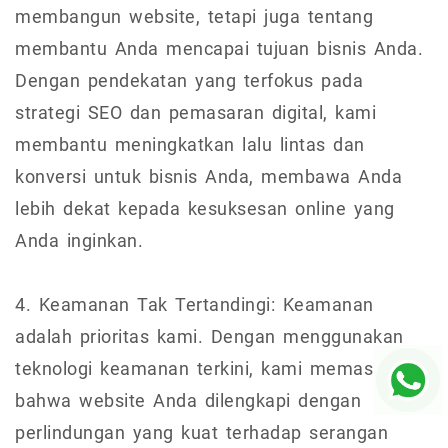
membangun website, tetapi juga tentang
membantu Anda mencapai tujuan bisnis Anda.
Dengan pendekatan yang terfokus pada
strategi SEO dan pemasaran digital, kami
membantu meningkatkan lalu lintas dan
konversi untuk bisnis Anda, membawa Anda
lebih dekat kepada kesuksesan online yang
Anda inginkan.
4. Keamanan Tak Tertandingi: Keamanan
adalah prioritas kami. Dengan menggunakan
teknologi keamanan terkini, kami memastikan
bahwa website Anda dilengkapi dengan
perlindungan yang kuat terhadap serangan