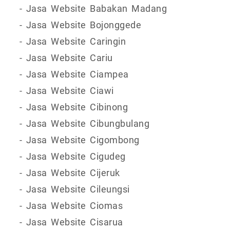
- Jasa Website Babakan Madang
- Jasa Website Bojonggede
- Jasa Website Caringin
- Jasa Website Cariu
- Jasa Website Ciampea
- Jasa Website Ciawi
- Jasa Website Cibinong
- Jasa Website Cibungbulang
- Jasa Website Cigombong
- Jasa Website Cigudeg
- Jasa Website Cijeruk
- Jasa Website Cileungsi
- Jasa Website Ciomas
- Jasa Website Cisarua