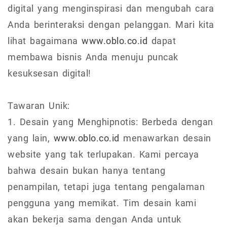
digital yang menginspirasi dan mengubah cara
Anda berinteraksi dengan pelanggan. Mari kita
lihat bagaimana
www.oblo.co.id
dapat
membawa bisnis Anda menuju puncak
kesuksesan digital!
Tawaran Unik:
1. Desain yang Menghipnotis: Berbeda dengan
yang lain,
www.oblo.co.id
menawarkan desain
website yang tak terlupakan. Kami percaya
bahwa desain bukan hanya tentang
penampilan, tetapi juga tentang pengalaman
pengguna yang memikat. Tim desain kami
akan bekerja sama dengan Anda untuk