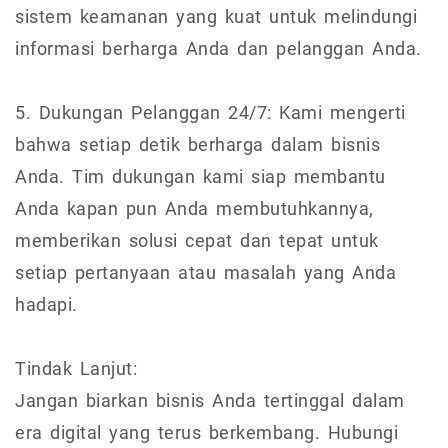
sistem keamanan yang kuat untuk melindungi
informasi berharga Anda dan pelanggan Anda.
5. Dukungan Pelanggan 24/7: Kami mengerti
bahwa setiap detik berharga dalam bisnis
Anda. Tim dukungan kami siap membantu
Anda kapan pun Anda membutuhkannya,
memberikan solusi cepat dan tepat untuk
setiap pertanyaan atau masalah yang Anda
hadapi.
Tindak Lanjut:
Jangan biarkan bisnis Anda tertinggal dalam
era digital yang terus berkembang. Hubungi