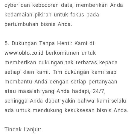
cyber dan kebocoran data, memberikan Anda
kedamaian pikiran untuk fokus pada
pertumbuhan bisnis Anda.
5. Dukungan Tanpa Henti: Kami di
www.oblo.co.id
berkomitmen untuk
memberikan dukungan tak terbatas kepada
setiap klien kami. Tim dukungan kami siap
membantu Anda dengan setiap pertanyaan
atau masalah yang Anda hadapi, 24/7,
sehingga Anda dapat yakin bahwa kami selalu
ada untuk mendukung kesuksesan bisnis Anda.
Tindak Lanjut: