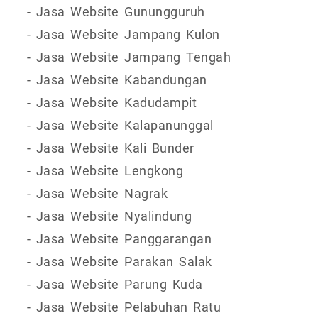
- Jasa Website Gunungguruh
- Jasa Website Jampang Kulon
- Jasa Website Jampang Tengah
- Jasa Website Kabandungan
- Jasa Website Kadudampit
- Jasa Website Kalapanunggal
- Jasa Website Kali Bunder
- Jasa Website Lengkong
- Jasa Website Nagrak
- Jasa Website Nyalindung
- Jasa Website Panggarangan
- Jasa Website Parakan Salak
- Jasa Website Parung Kuda
- Jasa Website Pelabuhan Ratu