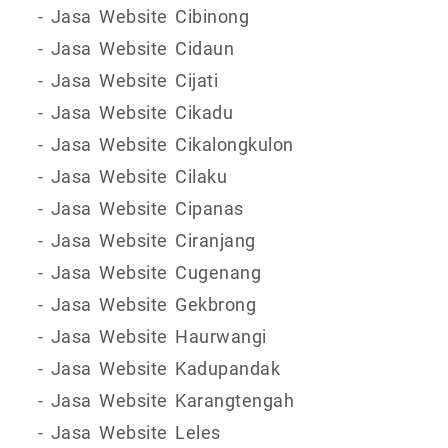
- Jasa Website Cibinong
- Jasa Website Cidaun
- Jasa Website Cijati
- Jasa Website Cikadu
- Jasa Website Cikalongkulon
- Jasa Website Cilaku
- Jasa Website Cipanas
- Jasa Website Ciranjang
- Jasa Website Cugenang
- Jasa Website Gekbrong
- Jasa Website Haurwangi
- Jasa Website Kadupandak
- Jasa Website Karangtengah
- Jasa Website Leles